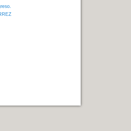
greso.
ERREZ