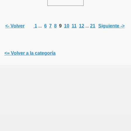
<- Volver
1
...
6
7
8
9
10
11
12
...
21
Siguiente ->
<= Volver a la categoría