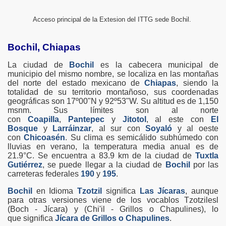
Acceso principal de la Extesion del ITTG sede Bochil.
Bochil, Chiapas
La ciudad de
Bochil
es la cabecera municipal de
municipio del mismo nombre, se localiza en las montañas
del norte del estado mexicano de
Chiapas
, siendo la
totalidad de su territorio montañoso, sus coordenadas
geográficas son 17º00"N y 92º53"W. Su altitud es de 1,150
msnm. Sus límites son al norte
con
Coapilla
,
Pantepec
y
Jitotol
, al este con
El
Bosque
y
Larráinzar
, al sur con
Soyaló
y al oeste
con
Chicoasén
. Su clima es semicálido subhúmedo con
lluvias en verano, la temperatura media anual es de
21.9°C. Se encuentra a 83.9 km de la ciudad de
Tuxtla
Gutiérrez
, se puede llegar a la ciudad de
Bochil
por las
carreteras federales
190
y
195
.
Bochil
en Idioma
Tzotzil
significa
Las Jícaras
, aunque
para otras versiones viene de los vocablos Tzotzilesl
(
Boch -
Jícara) y (C
hi'il - Grillos o Chapulines), lo
que
significa
Jícara de Grillos o Chapulines
.